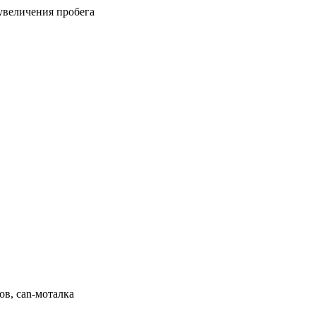
увеличения пробега
ов, can-моталка