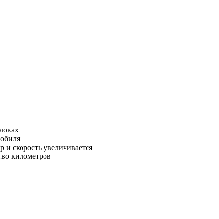
блоках
мобиля
р и скорость увеличивается
тво километров