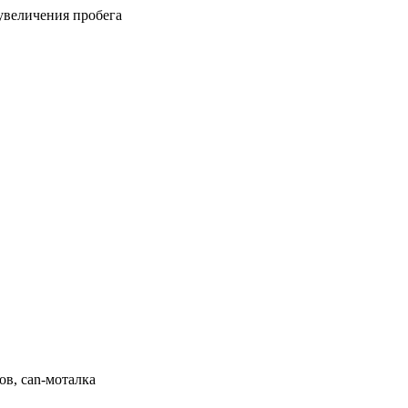
увеличения пробега
ов, can-моталка