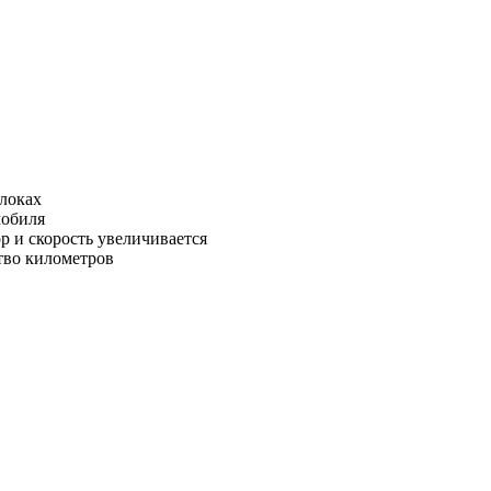
блоках
мобиля
р и скорость увеличивается
тво километров