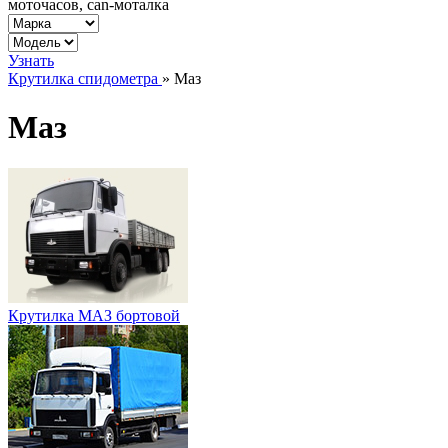
моточасов, can-моталка
Узнать
Крутилка спидометра
»
Маз
Маз
Крутилка МАЗ бортовой